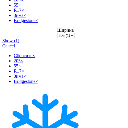
55
×
R17
×
Зима
×
Bridgestone
×
Ширина
Show
(
1
)
Cancel
Сбросить
×
205
×
55
×
R17
×
Зима
×
Bridgestone
×