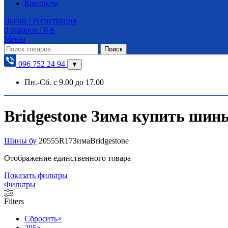
Контакты
Логин / Регистрация
0
товаров
/
0
₴
Меню
Поиск
096 752 24 94
▼
Пн.-Сб. с 9.00 до 17.00
Bridgestone Зима купить шины 
Шины бу
205
55
R17
Зима
Bridgestone
Отображение единственного товара
Показать фильтры
Фильтры
Filters
Сбросить
×
205
×