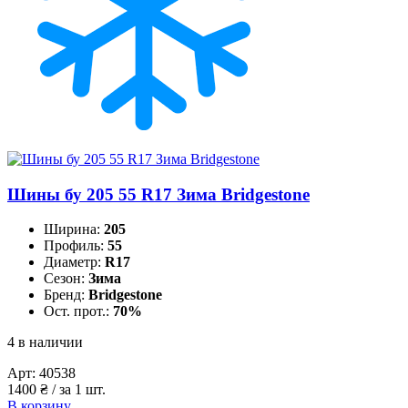
Шины бу 205 55 R17 Зима Bridgestone
Ширина:
205
Профиль:
55
Диаметр:
R17
Сезон:
Зима
Бренд:
Bridgestone
Ост. прот.:
70%
4 в наличии
Арт:
40538
1400
₴
/ за 1 шт.
В корзину