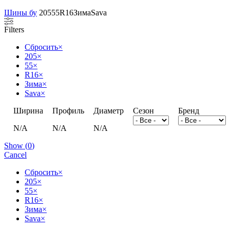
Шины бу
205
55
R16
Зима
Sava
Filters
Сбросить
×
205
×
55
×
R16
×
Зима
×
Sava
×
Ширина
Профиль
Диаметр
Сезон
Бренд
N/A
N/A
N/A
Show
(
0
)
Cancel
Сбросить
×
205
×
55
×
R16
×
Зима
×
Sava
×