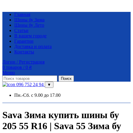
Главная
Шины бу Зима
Шины бу Лето
Статьи
В вашем городе
Гарантии
Доставка и оплата
Контакты
Логин / Регистрация
0
товаров
/
0
₴
Меню
Поиск
096 752 24 94
▼
Пн.-Сб. с 9.00 до 17.00
Sava Зима купить шины бу
205 55 R16 | Sava 55 Зима бу