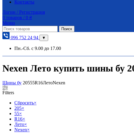
Контакты
Логин / Регистрация
0
товаров
/
0
₴
Меню
Поиск
096 752 24 94
▼
Пн.-Сб. с 9.00 до 17.00
Nexen Лето купить шины бу 205
Шины бу
205
55
R16
Лето
Nexen
Filters
Сбросить
×
205
×
55
×
R16
×
Лето
×
Nexen
×