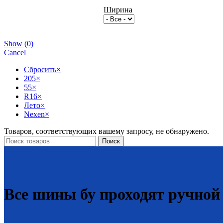
Ширина
Show
(
0
)
Cancel
Сбросить
×
205
×
55
×
R16
×
Лето
×
Nexen
×
Товаров, соответствующих вашему запросу, не обнаружено.
Поиск
Все шины бу проходят ручной