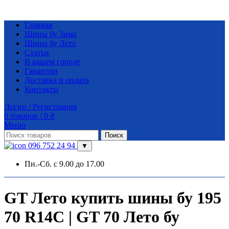
Главная
Шины бу Зима
Шины бу Лето
Статьи
В вашем городе
Гарантии
Доставка и оплата
Контакты
Логин / Регистрация
0
товаров
/
0
₴
Меню
Поиск
096 752 24 94
▼
Пн.-Сб. с 9.00 до 17.00
GT Лето купить шины бу 195
70 R14C | GT 70 Лето бу