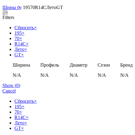
Шины бу
195
70
R14C
Лето
GT
Filters
Сбросить
×
195
×
70
×
R14C
×
Лето
×
GT
×
Ширина
Профиль
Диаметр
Сезон
Бренд
N/A
N/A
N/A
N/A
N/A
Show
(
0
)
Cancel
Сбросить
×
195
×
70
×
R14C
×
Лето
×
GT
×