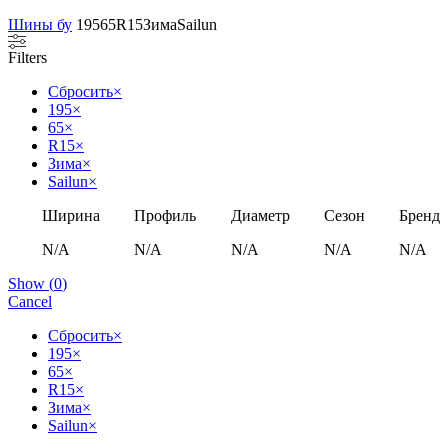
Шины бу
195
65
R15
Зима
Sailun
Filters
Сбросить
×
195
×
65
×
R15
×
Зима
×
Sailun
×
Ширина
Профиль
Диаметр
Сезон
Бренд
N/A
N/A
N/A
N/A
N/A
Show
(
0
)
Cancel
Сбросить
×
195
×
65
×
R15
×
Зима
×
Sailun
×