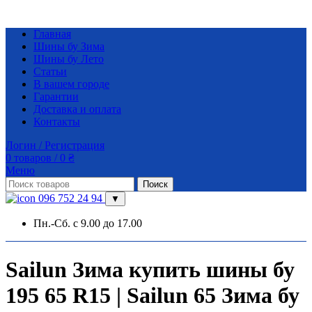
Главная
Шины бу Зима
Шины бу Лето
Статьи
В вашем городе
Гарантии
Доставка и оплата
Контакты
Логин / Регистрация
0
товаров
/
0
₴
Меню
Поиск
096 752 24 94
▼
Пн.-Сб. с 9.00 до 17.00
Sailun Зима купить шины бу
195 65 R15 | Sailun 65 Зима бу