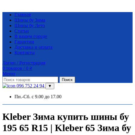
Главная
Шины бу Зима
Шины бу Лето
Статьи
В вашем городе
Гарантии
Доставка и оплата
Контакты
Логин / Регистрация
0
товаров
/
0
₴
Меню
Поиск
096 752 24 94
▼
Пн.-Сб. с 9.00 до 17.00
Kleber Зима купить шины бу
195 65 R15 | Kleber 65 Зима бу