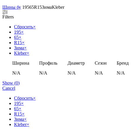
Шины бу
195
65
R15
Зима
Kleber
Filters
Сбросить
×
195
×
65
×
R15
×
Зима
×
Kleber
×
Ширина
Профиль
Диаметр
Сезон
Бренд
N/A
N/A
N/A
N/A
N/A
Show
(
0
)
Cancel
Сбросить
×
195
×
65
×
R15
×
Зима
×
Kleber
×