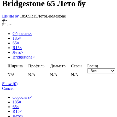
Bridgestone 65 Лето бу
Шины бу
185
65
R15
Лето
Bridgestone
Filters
Сбросить
×
185
×
65
×
R15
×
Лето
×
Bridgestone
×
Ширина
Профиль
Диаметр
Сезон
Бренд
N/A
N/A
N/A
N/A
Show
(
0
)
Cancel
Сбросить
×
185
×
65
×
R15
×
Лето
×