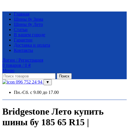
Главная
Шины бу Зима
Шины бу Лето
Статьи
В вашем городе
Гарантии
Доставка и оплата
Контакты
Логин / Регистрация
0
товаров
/
0
₴
Меню
Поиск
096 752 24 94
▼
Пн.-Сб. с 9.00 до 17.00
Bridgestone Лето купить
шины бу 185 65 R15 |