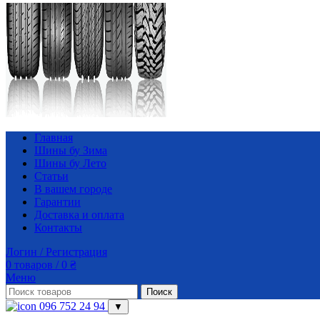
Главная
Шины бу Зима
Шины бу Лето
Статьи
В вашем городе
Гарантии
Доставка и оплата
Контакты
Логин / Регистрация
0
товаров
/
0
₴
Меню
Поиск
096 752 24 94
▼