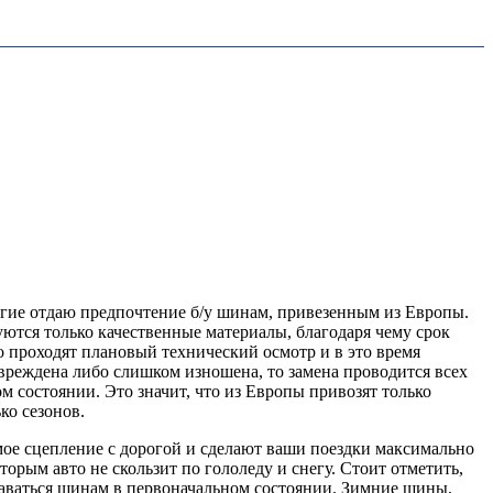
гие отдаю предпочтение б/у шинам, привезенным из Европы.
ются только качественные материалы, благодаря чему срок
о проходят плановый технический осмотр и в это время
овреждена либо слишком изношена, то замена проводится всех
м состоянии. Это значит, что из Европы привозят только
ко сезонов.
мое сцепление с дорогой и сделают ваши поездки максимально
ым авто не скользит по гололеду и снегу. Стоит отметить,
таваться шинам в первоначальном состоянии. Зимние шины,