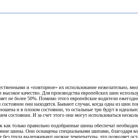
ественными и «повторное» их использование нежелательно, мно
 высокое качество. Для производства европейских шин использу
вляет не более 50%. Помимо этого европейские водители ежегодн
м состоянии они находятся. Бывают случаи, когда одна из шин п
ошена и в плохом состоянии, то остальные три будут в идеально
ем состоянии. И за счет этого они могут использоваться несколь
так как только правильно подобранные шины обеспечат необходи
мние шины. Они оснащены специальными шипами, благодаря котор
е без труда выдерживают низкие температуры, что позволяет ос