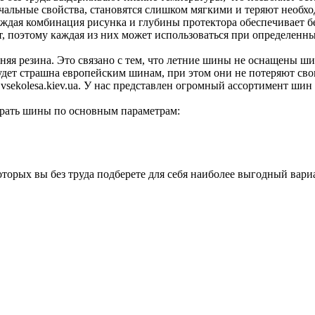
чальные свойства, становятся слишком мягкими и теряют необх
аждая комбинация рисунка и глубины протектора обеспечивает 
т, поэтому каждая из них может использоваться при определен
тняя резина. Это связано с тем, что летние шины не оснащены 
будет страшна европейским шинам, при этом они не потеряют св
 vsekolesa.kiev.ua. У нас представлен огромный ассортимент ши
брать шины по основным параметрам:
торых вы без труда подберете для себя наиболее выгодный вариан