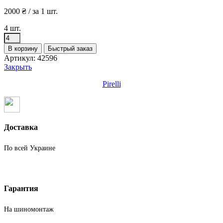
2000
₴
/ за 1 шт.
4 шт.
Количество
товара
В корзину
Быстрый заказ
Шины
Артикул:
42596
бу
Закрыть
255
60
Pirelli
R20
Зима
Pirelli
Доставка
По всей Украине
Гарантия
На шиномонтаж