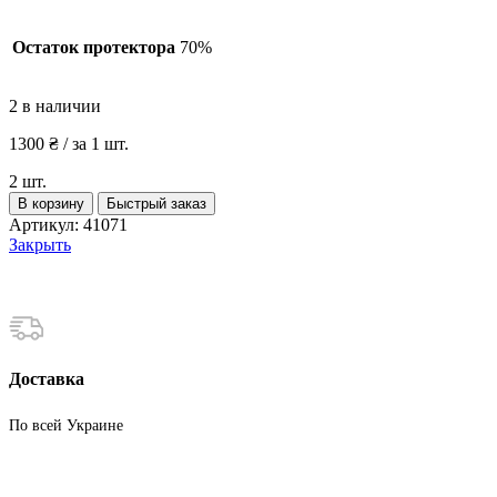
Остаток протектора
70%
2 в наличии
1300
₴
/ за 1 шт.
2 шт.
Количество
В корзину
Быстрый заказ
товара
Артикул:
41071
Шины
Закрыть
бу
245
55
R17
Зима
Hankook
Доставка
По всей Украине