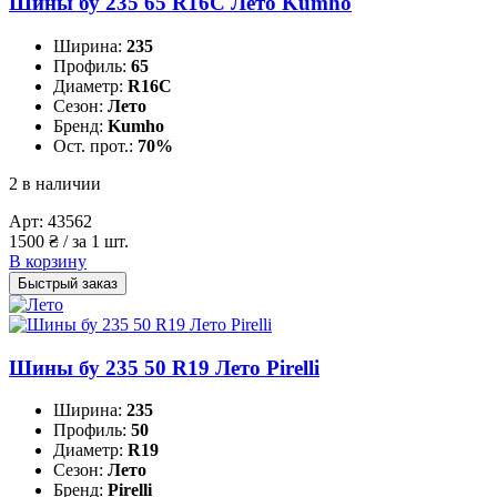
Шины бу 235 65 R16C Лето Kumho
Ширина:
235
Профиль:
65
Диаметр:
R16C
Сезон:
Лето
Бренд:
Kumho
Ост. прот.:
70%
2 в наличии
Арт:
43562
1500
₴
/ за 1 шт.
В корзину
Быстрый заказ
Шины бу 235 50 R19 Лето Pirelli
Ширина:
235
Профиль:
50
Диаметр:
R19
Сезон:
Лето
Бренд:
Pirelli