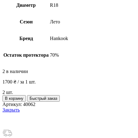
Диаметр
R18
Сезон
Лето
Бренд
Hankook
Остаток протектора
70%
2 в наличии
1700
₴
/ за 1 шт.
2 шт.
Количество
В корзину
Быстрый заказ
товара
Артикул:
40062
Шины
Закрыть
бу
235
55
R18
Лето