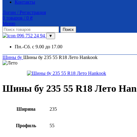
Контакты
Логин / Регистрация
0
товаров
/
0
₴
Меню
Поиск
096 752 24 94
▼
Пн.-Сб. с 9.00 до 17.00
Шины бу
Шины бу 235 55 R18 Лето Hankook
Шины бу 235 55 R18 Лето Ha
Ширина
235
Профиль
55