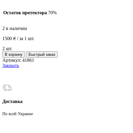
Остаток протектора
70%
2 в наличии
1500
₴
/ за 1 шт.
2 шт.
Количество
В корзину
Быстрый заказ
товара
Артикул:
41861
Шины
Закрыть
бу
235
55
R18
Лето
Firestone
Доставка
По всей Украине