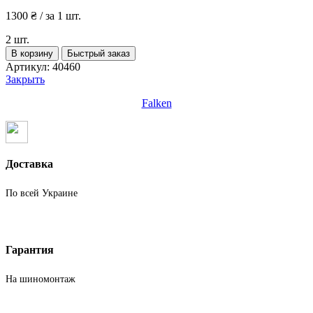
1300
₴
/ за 1 шт.
2 шт.
Количество
В корзину
Быстрый заказ
товара
Артикул:
40460
Шины
Закрыть
бу
235
Falken
55
R17
Лето
Falken
Доставка
По всей Украине
Гарантия
На шиномонтаж