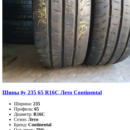
Шины бу 235 65 R16C Лето Continental
Ширина:
235
Профиль:
65
Диаметр:
R16C
Сезон:
Лето
Бренд:
Continental
Ост. прот.:
70%