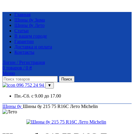
Главная
Шины бу Зима
Шины бу Лето
Статьи
В вашем городе
Гарантии
Доставка и оплата
Контакты
Логин / Регистрация
0
товаров
/
0
₴
Меню
Поиск
096 752 24 94
▼
Пн.-Сб. с 9.00 до 17.00
Шины бу
Шины бу 215 75 R16C Лето Michelin