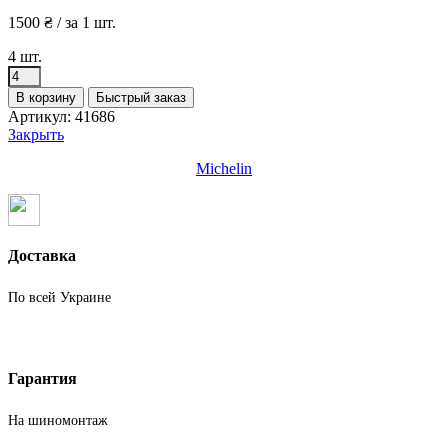
1500
₴
/ за 1 шт.
4 шт.
Количество
товара
В корзину
Быстрый заказ
Шины
Артикул:
41686
бу
Закрыть
215
75
Michelin
R16C
Лето
Michelin
Доставка
По всей Украине
Гарантия
На шиномонтаж