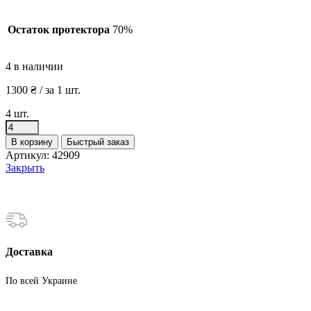
Остаток протектора
70%
4 в наличии
1300
₴
/ за 1 шт.
4 шт.
Количество
товара
В корзину
Быстрый заказ
Шины
Артикул:
42909
бу
Закрыть
215
60
R16
Зима
Bestdrive
Доставка
По всей Украине