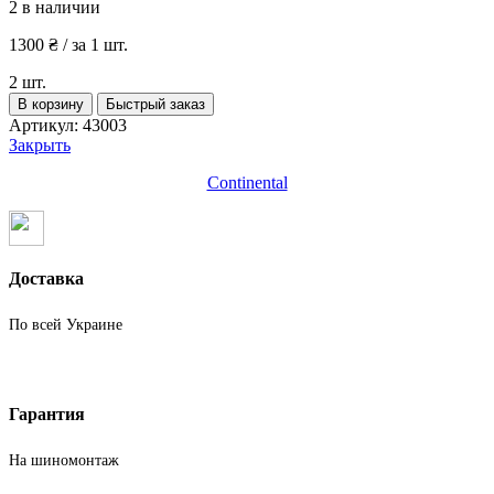
2 в наличии
1300
₴
/ за 1 шт.
2 шт.
Количество
В корзину
Быстрый заказ
товара
Артикул:
43003
Шины
Закрыть
бу
205
Continental
60
R16
Зима
Continental
Доставка
По всей Украине
Гарантия
На шиномонтаж