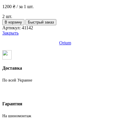
1200
₴
/ за 1 шт.
2 шт.
Количество
В корзину
Быстрый заказ
товара
Артикул:
41142
Шины
Закрыть
бу
205
Orium
55
R17
Зима
Orium
Доставка
По всей Украине
Гарантия
На шиномонтаж