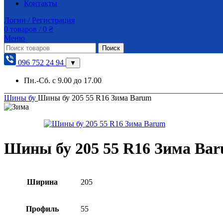
Контакты
Логин / Регистрация
0
товаров
/
0
₴
Меню
Поиск
096 752 24 94
▼
Пн.-Сб. с 9.00 до 17.00
Шины бу
Шины бу 205 55 R16 Зима Barum
Шины бу 205 55 R16 Зима Ba
Ширина
205
Профиль
55