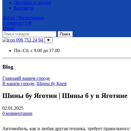
Доставка и оплата
Контакты
Логин / Регистрация
0
товаров
/
0
₴
Меню
Поиск
096 752 24 94
▼
Пн.-Сб. с 9.00 до 17.00
Blog
Главная
В вашем городе
В вашем городе
,
Шины бу Киев
Шины бу Яготин | Шины б у в Яготине
02.01.2025
0
комментарии
Автомобиль, как и любая другая техника, требует правильног