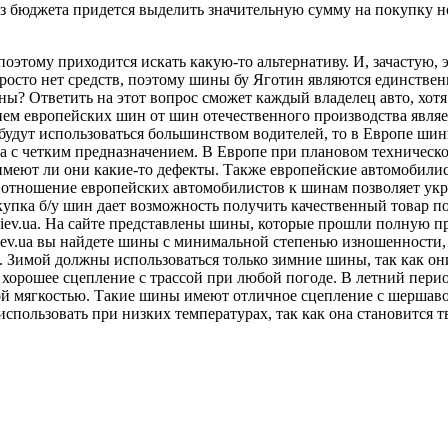
 из бюджета придется выделить значительную сумму на покупку н
оэтому приходится искать какую-то альтернативу. И, зачастую, 
осто нет средств, поэтому шины бу Яготин являются единствен
ы? Ответить на этот вопрос сможет каждый владелец авто, хотя
ем европейских шин от шин отечественного производства являе
будут использоваться большинством водителей, то в Европе шин
ва с четким предназначением. В Европе при плановом техничес
 имеют ли они какие-то дефекты. Также европейские автомобили
 отношение европейских автомобилистов к шинам позволяет укр
купка б/у шин дает возможность получить качественный товар п
kiev.ua. На сайте представлены шины, которые прошли полную п
kiev.ua вы найдете шины с минимальной степенью изношенности, 
н. Зимой должны использоваться только зимние шины, так как о
хорошее сцепление с трассой при любой погоде. В летний перио
й мягкостью. Такие шины имеют отличное сцепление с шершаво
использовать при низких температурах, так как она становится 