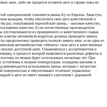
овых шин, либо же придется оставить авто в гараже пока не
этой альтернативой становятся шины б/у из Европы. Зачастую,
ным выходом, чтобы обеспечить свое авто качественной и
 бы раз, покупавший европейские шины, – высокое качество,
тся именно качество. Если отечественные производители
ы изготавливаются из проверенного и качественного сырья,
ком осмотре автомобиля водители должны проводить замену
сты предпочитают проводить полную замену шин, если одна из
аинским автомобилистам «обувать» свои авто в качественные
о вполне доступной цене. Ознакомиться с ассортиментом и
роверку, в процессе которой выявляются различные дефекты и
поэтому их можно будет использовать несколько лет. При
ни устойчивы к низким температурам, оснащены шипами и
д рекомендуется использовать шины, которые с легкостью
й поверхностью и обеспечивают отличное управление
твердой и авто не имеет никакого сцепления с дорожной