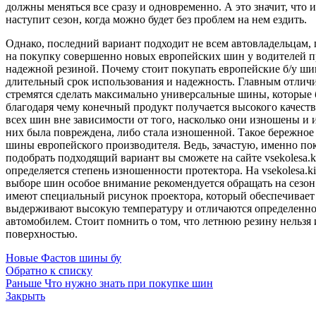
должны меняться все сразу и одновременно. А это значит, что
наступит сезон, когда можно будет без проблем на нем ездить.
Однако, последний вариант подходит не всем автовладельцам, п
на покупку совершенно новых европейских шин у водителей пр
надежной резиной. Почему стоит покупать европейские б/у шин
длительный срок использования и надежность. Главным отличи
стремятся сделать максимально универсальные шины, которые 
благодаря чему конечный продукт получается высокого качест
всех шин вне зависимости от того, насколько они изношены и
них была повреждена, либо стала изношенной. Такое бережное
шины европейского производителя. Ведь, зачастую, именно по
подобрать подходящий вариант вы сможете на сайте vsekolesa.
определяется степень изношенности протектора. На vsekolesa.
выборе шин особое внимание рекомендуется обращать на сезо
имеют специальный рисунок проектора, который обеспечивает 
выдерживают высокую температуру и отличаются определенно
автомобилем. Стоит помнить о том, что летнюю резину нельзя 
поверхностью.
Новые
Фастов шины бу
Обратно к списку
Раньше
Что нужно знать при покупке шин
Закрыть