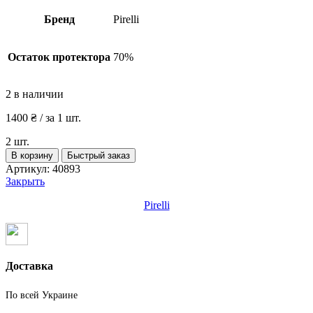
Бренд
Pirelli
Остаток протектора
70%
2 в наличии
1400
₴
/ за 1 шт.
2 шт.
Количество
В корзину
Быстрый заказ
товара
Артикул:
40893
Шины
Закрыть
бу
225
Pirelli
40
R18
Зима
Pirelli
Доставка
По всей Украине