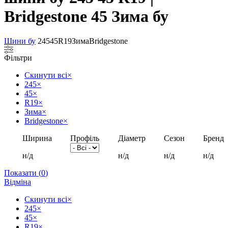
Bridgestone 45 Зима бу
Шини бу
245
45
R19
Зима
Bridgestone
Фільтри
Скинути всі
×
245
×
45
×
R19
×
Зима
×
Bridgestone
×
Ширина
Профіль
Діаметр
Сезон
Бренд
н/д
н/д
н/д
н/д
Показати
(
0
)
Відміна
Скинути всі
×
245
×
45
×
R19
×