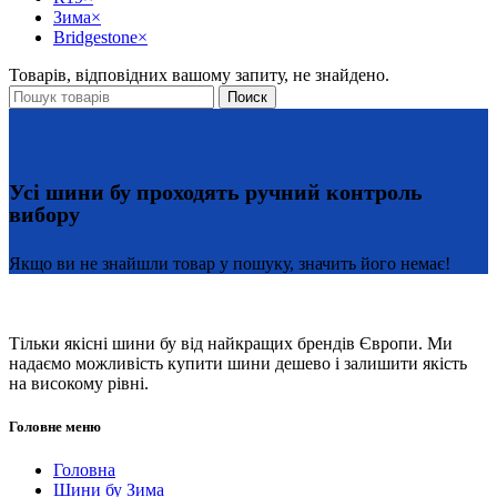
Зима
×
Bridgestone
×
Товарів, відповідних вашому запиту, не знайдено.
Поиск
Усі шини бу проходять ручний контроль
вибору
Якщо ви не знайшли товар у пошуку, значить його немає!
Тільки якісні шини бу від найкращих брендів Європи. Ми
надаємо можливість купити шини дешево і залишити якість
на високому рівні.
Головне меню
Головна
Шини бу Зима