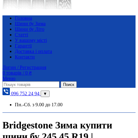
Головна
Шини бу Зима
Шини бу Літо
Статті
У вашому місті
Гарантії
Доставка і оплата
Контакти
Логин / Регистрация
0
товарів
/
0
₴
Меню
Поиск
096 752 24 94
▼
Пн.-Сб. з 9.00 до 17.00
Bridgestone Зима купити
шини бу 245 45 R19 |