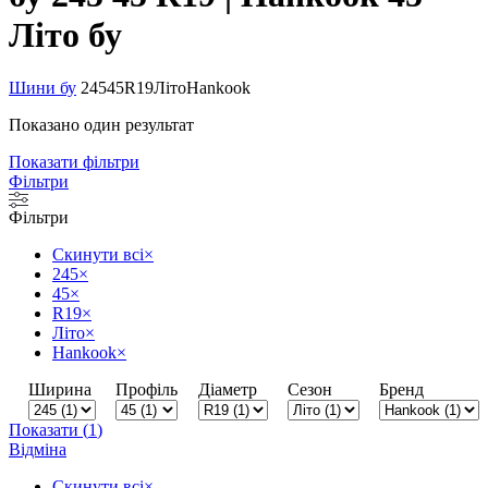
Літо бу
Шини бу
245
45
R19
Літо
Hankook
Показано один результат
Показати фільтри
Фільтри
Фільтри
Скинути всі
×
245
×
45
×
R19
×
Літо
×
Hankook
×
Ширина
Профіль
Діаметр
Сезон
Бренд
Показати
(
1
)
Відміна
Скинути всі
×