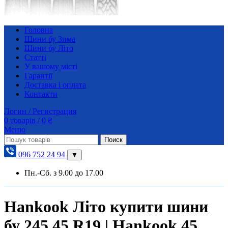
Головна
Шини бу Зима
Шини бу Літо
Статті
У вашому місті
Гарантії
Доставка і оплата
Контакти
Логин / Регистрация
0
товарів
/
0
₴
Меню
Поиск
096 752 24 94
▼
Пн.-Сб. з 9.00 до 17.00
Hankook Літо купити шини
бу 245 45 R19 | Hankook 45