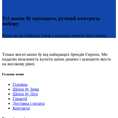
Усі шини бу проходять ручний контроль
вибору
Якщо ви не знайшли товар у пошуку, значить його немає!
Тільки якісні шини бу від найкращих брендів Європи. Ми
надаємо можливість купити шини дешево і залишити якість
на високому рівні.
Головне меню
Головна
Шини бу Зима
Шини бу Літо
Гарантії
Доставка і оплата
Контакти