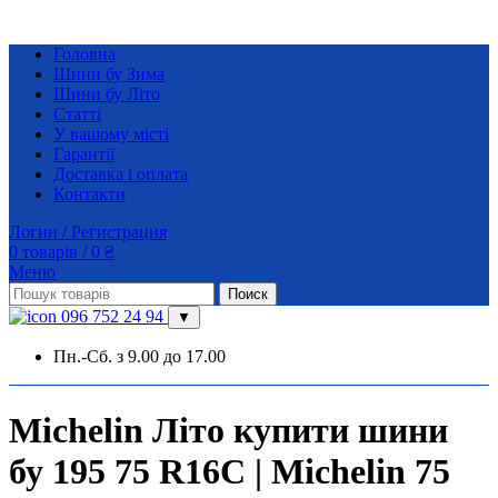
Головна
Шини бу Зима
Шини бу Літо
Статті
У вашому місті
Гарантії
Доставка і оплата
Контакти
Логин / Регистрация
0
товарів
/
0
₴
Меню
Поиск
096 752 24 94
▼
Пн.-Сб. з 9.00 до 17.00
Michelin Літо купити шини
бу 195 75 R16C | Michelin 75