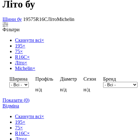
Літо бу
Шини бу
195
75
R16C
Літо
Michelin
Фільтри
Скинути всі
×
195
×
75
×
R16C
×
Літо
×
Michelin
×
Ширина
Профіль
Діаметр
Сезон
Бренд
н/д
н/д
н/д
Показати
(
0
)
Відміна
Скинути всі
×
195
×
75
×
R16C
×
Літо
×