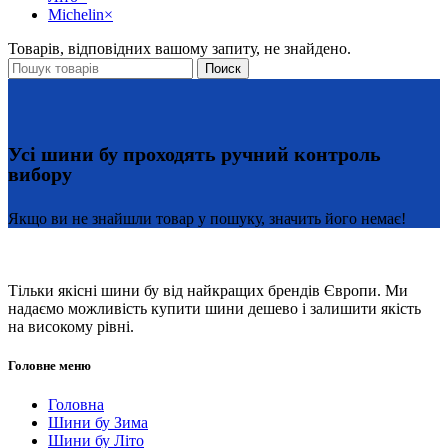
Michelin
×
Товарів, відповідних вашому запиту, не знайдено.
Поиск
Усі шини бу проходять ручний контроль
вибору
Якщо ви не знайшли товар у пошуку, значить його немає!
Тільки якісні шини бу від найкращих брендів Європи. Ми
надаємо можливість купити шини дешево і залишити якість
на високому рівні.
Головне меню
Головна
Шини бу Зима
Шини бу Літо