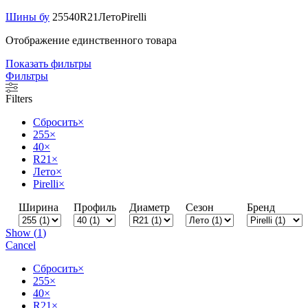
Шины бу
255
40
R21
Лето
Pirelli
Отображение единственного товара
Показать фильтры
Фильтры
Filters
Сбросить
×
255
×
40
×
R21
×
Лето
×
Pirelli
×
Ширина
Профиль
Диаметр
Сезон
Бренд
Show
(
1
)
Cancel
Сбросить
×
255
×
40
×
R21
×