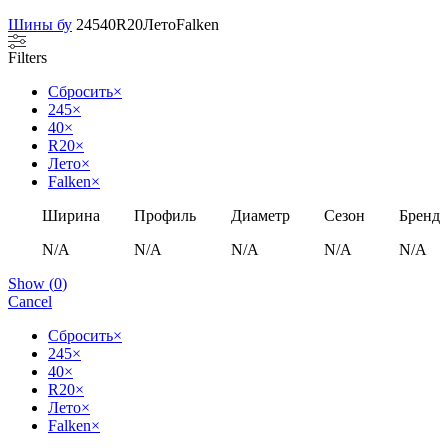
Шины бу
245
40
R20
Лето
Falken
Filters
Сбросить
×
245
×
40
×
R20
×
Лето
×
Falken
×
Ширина
Профиль
Диаметр
Сезон
Бренд
N/A
N/A
N/A
N/A
N/A
Show
(
0
)
Cancel
Сбросить
×
245
×
40
×
R20
×
Лето
×
Falken
×