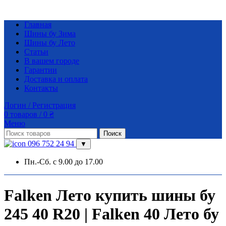
Главная
Шины бу Зима
Шины бу Лето
Статьи
В вашем городе
Гарантии
Доставка и оплата
Контакты
Логин / Регистрация
0
товаров
/
0
₴
Меню
Поиск
096 752 24 94
▼
Пн.-Сб. с 9.00 до 17.00
Falken Лето купить шины бу
245 40 R20 | Falken 40 Лето бу