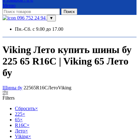
Меню
Поиск
096 752 24 94
▼
Пн.-Сб. с 9.00 до 17.00
Viking Лето купить шины бу
225 65 R16C | Viking 65 Лето
бу
Шины бу
225
65
R16C
Лето
Viking
Filters
Сбросить
×
225
×
65
×
R16C
×
Лето
×
Viking
×