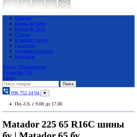
Главная
Шины бу Зима
Шины бу Лето
Статьи
В вашем городе
Гарантии
Доставка и оплата
Контакты
Логин / Регистрация
0
товаров
/
0
₴
Меню
Поиск
096 752 24 94
▼
Пн.-Сб. с 9.00 до 17.00
Matador 225 65 R16C шины
бу | Matador 65 бу