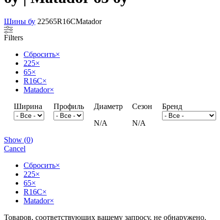
Шины бу
225
65
R16C
Matador
Filters
Сбросить
×
225
×
65
×
R16C
×
Matador
×
Ширина
Профиль
Диаметр
Сезон
Бренд
N/A
N/A
Show
(
0
)
Cancel
Сбросить
×
225
×
65
×
R16C
×
Matador
×
Товаров, соответствующих вашему запросу, не обнаружено.