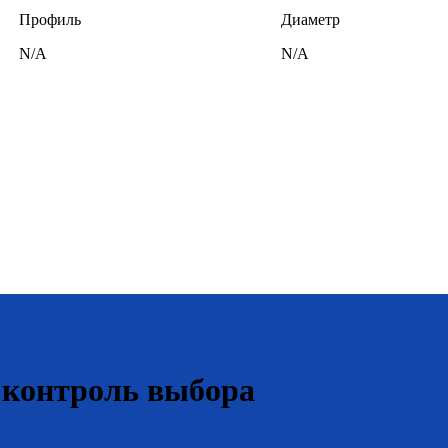
Профиль
Диаметр
N/A
N/A
 контроль выбора