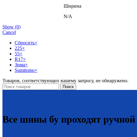
Ширина
N/A
Show
(
0
)
Cancel
Сбросить
×
225
×
55
×
R17
×
Зима
×
Sumitomo
×
Товаров, соответствующих вашему запросу, не обнаружено.
Поиск
Все шины бу проходят ручной