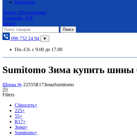
Контакты
Логин / Регистрация
0
товаров
/
0
₴
Меню
Поиск
096 752 24 94
▼
Пн.-Сб. с 9.00 до 17.00
Sumitomo Зима купить шины бу
Шины бу
225
55
R17
Зима
Sumitomo
Filters
Сбросить
×
225
×
55
×
R17
×
Зима
×
Sumitomo
×