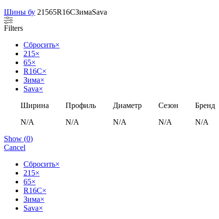
Шины бу
215
65
R16C
Зима
Sava
Filters
Сбросить
×
215
×
65
×
R16C
×
Зима
×
Sava
×
Ширина
Профиль
Диаметр
Сезон
Бренд
N/A
N/A
N/A
N/A
N/A
Show
(
0
)
Cancel
Сбросить
×
215
×
65
×
R16C
×
Зима
×
Sava
×