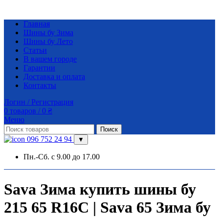
Главная
Шины бу Зима
Шины бу Лето
Статьи
В вашем городе
Гарантии
Доставка и оплата
Контакты
Логин / Регистрация
0
товаров
/
0
₴
Меню
Поиск
096 752 24 94
▼
Пн.-Сб. с 9.00 до 17.00
Sava Зима купить шины бу
215 65 R16C | Sava 65 Зима бу