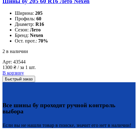
Шины бу 205 60 R16 Лето Nexen
Ширина:
205
Профиль:
60
Диаметр:
R16
Сезон:
Лето
Бренд:
Nexen
Ост. прот.:
70%
2 в наличии
Арт:
43544
1300
₴
/ за 1 шт.
В корзину
Быстрый заказ
Все шины бу проходят ручной контроль
выбора
Если вы не нашли товар в поиске, значит его нет в наличии!