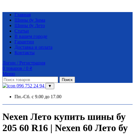
Главная
Шины бу Зима
Шины бу Лето
Статьи
В вашем городе
Гарантии
Доставка и оплата
Контакты
Логин / Регистрация
0
товаров
/
0
₴
Меню
Поиск
096 752 24 94
▼
Пн.-Сб. с 9.00 до 17.00
Nexen Лето купить шины бу
205 60 R16 | Nexen 60 Лето бу