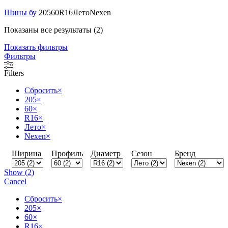
Шины бу
205
60
R16
Лето
Nexen
Показаны все результаты (2)
Показать фильтры
Фильтры
Filters
Сбросить
×
205
×
60
×
R16
×
Лето
×
Nexen
×
Ширина
Профиль
Диаметр
Сезон
Бренд
Show
(
2
)
Cancel
Сбросить
×
205
×
60
×
R16
×